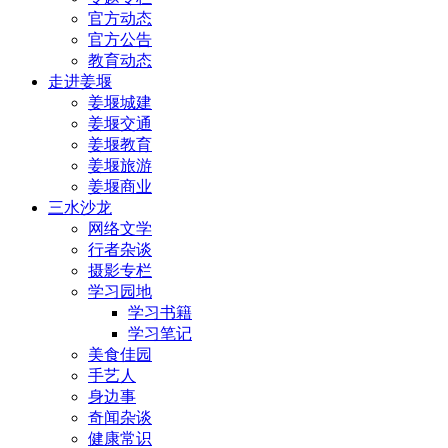
官方动态
官方公告
教育动态
走进姜堰
姜堰城建
姜堰交通
姜堰教育
姜堰旅游
姜堰商业
三水沙龙
网络文学
行者杂谈
摄影专栏
学习园地
学习书籍
学习笔记
美食佳园
手艺人
身边事
奇闻杂谈
健康常识