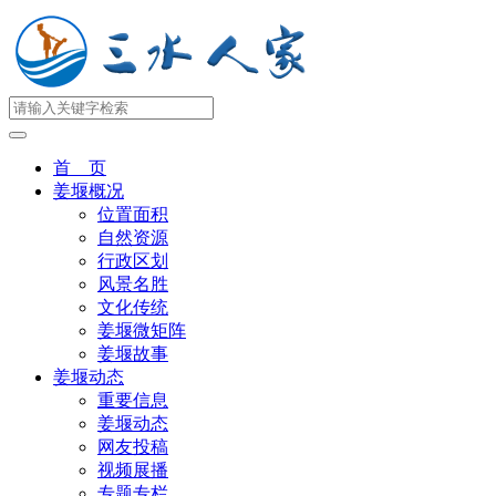
首 页
姜堰概况
位置面积
自然资源
行政区划
风景名胜
文化传统
姜堰微矩阵
姜堰故事
姜堰动态
重要信息
姜堰动态
网友投稿
视频展播
专题专栏