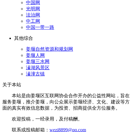
中国网
光明网
法治网
中工网
中国一带一路
其他综合
姜堰自然资源和规划网
姜堰人网
姜堰三水网
溱湖风景区
溱潼古镇
关于本站
本站是由姜堰区互联网协会合作开办的公益性网站，旨在
服务姜堰，推介姜堰，向公众展示姜堰经济、文化、建设等方
面的真实有效信息数据，为投资、招商提供全方位服务。
欢迎投稿，一经录用，及付稿酬。
联系或投稿邮箱：
wezi8899@qq.com