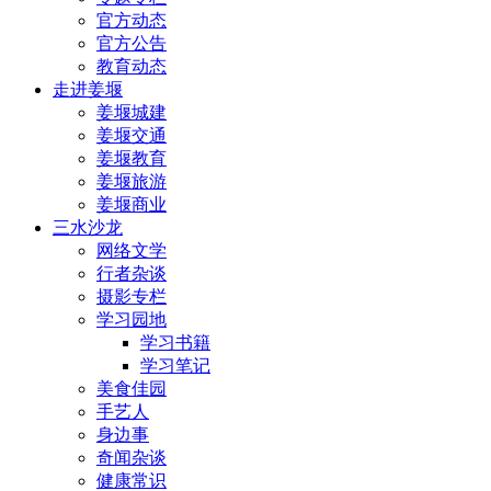
官方动态
官方公告
教育动态
走进姜堰
姜堰城建
姜堰交通
姜堰教育
姜堰旅游
姜堰商业
三水沙龙
网络文学
行者杂谈
摄影专栏
学习园地
学习书籍
学习笔记
美食佳园
手艺人
身边事
奇闻杂谈
健康常识