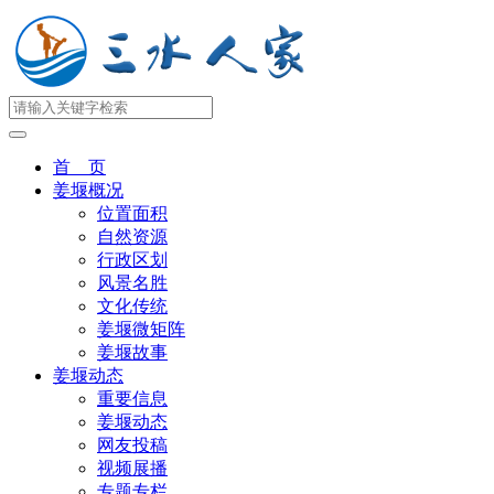
首 页
姜堰概况
位置面积
自然资源
行政区划
风景名胜
文化传统
姜堰微矩阵
姜堰故事
姜堰动态
重要信息
姜堰动态
网友投稿
视频展播
专题专栏