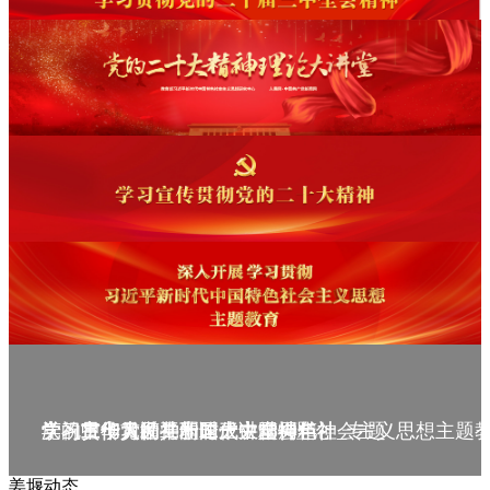
庆祝中华人民共和国成立75周年
学习贯彻党的二十届三中全会精神_专题
党的二十大精神理论大讲堂--理论
学习宣传贯彻党的二十大精神
学习贯彻习近平新时代中国特色社会主义思想主题
姜堰动态