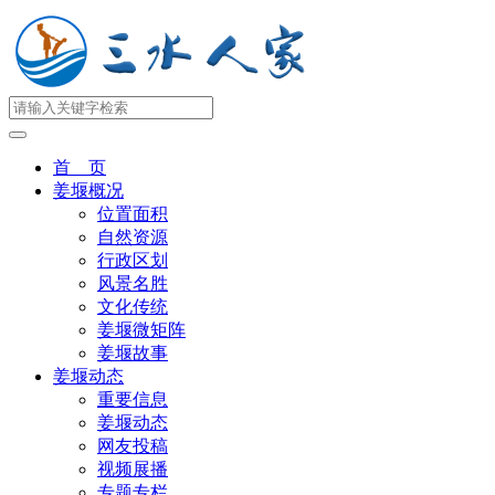
首 页
姜堰概况
位置面积
自然资源
行政区划
风景名胜
文化传统
姜堰微矩阵
姜堰故事
姜堰动态
重要信息
姜堰动态
网友投稿
视频展播
专题专栏