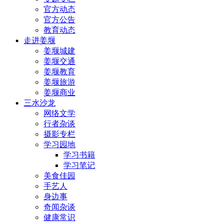
官方动态
官方公告
教育动态
走进姜堰
姜堰城建
姜堰交通
姜堰教育
姜堰旅游
姜堰商业
三水沙龙
网络文学
行者杂谈
摄影专栏
学习园地
学习书籍
学习笔记
美食佳园
手艺人
身边事
奇闻杂谈
健康常识