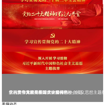
庆祝中华人民共和国成立75周年
学习贯彻党的二十届三中全会精神_专题
党的二十大精神理论大讲堂--理论
学习宣传贯彻党的二十大精神
学习贯彻习近平新时代中国特色社会主义思想主题
姜堰动态