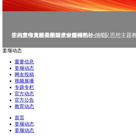
庆祝中华人民共和国成立75周年
学习贯彻党的二十届三中全会精神_专题
党的二十大精神理论大讲堂--理论
学习宣传贯彻党的二十大精神
学习贯彻习近平新时代中国特色社会主义思想主题
姜堰动态
重要信息
姜堰动态
网友投稿
视频展播
专题专栏
官方动态
官方公告
教育动态
首页
姜堰动态
姜堰动态