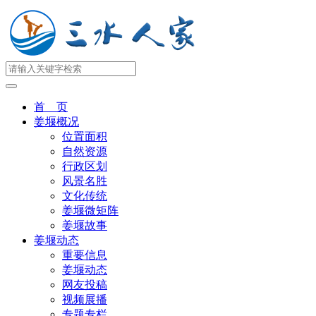
首 页
姜堰概况
位置面积
自然资源
行政区划
风景名胜
文化传统
姜堰微矩阵
姜堰故事
姜堰动态
重要信息
姜堰动态
网友投稿
视频展播
专题专栏