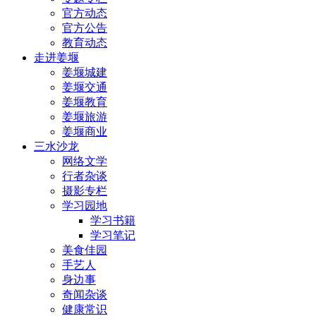
官方动态
官方公告
教育动态
走进姜堰
姜堰城建
姜堰交通
姜堰教育
姜堰旅游
姜堰商业
三水沙龙
网络文学
行者杂谈
摄影专栏
学习园地
学习书籍
学习笔记
美食佳园
手艺人
身边事
奇闻杂谈
健康常识