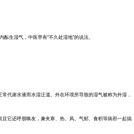
酝生湿气，中医早有“不久处湿地”的说法。
常代谢水液而水湿泛滥。外在环境所导致的湿气被称为外湿，
且它还呼朋唤友，兼夹寒、热、风、气郁、食积等病邪一起搞