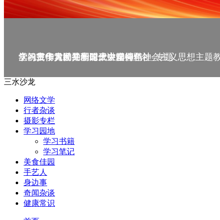
庆祝中华人民共和国成立75周年
学习贯彻党的二十届三中全会精神_专题
党的二十大精神理论大讲堂--理论
学习宣传贯彻党的二十大精神
学习贯彻习近平新时代中国特色社会主义思想主题
三水沙龙
网络文学
行者杂谈
摄影专栏
学习园地
学习书籍
学习笔记
美食佳园
手艺人
身边事
奇闻杂谈
健康常识