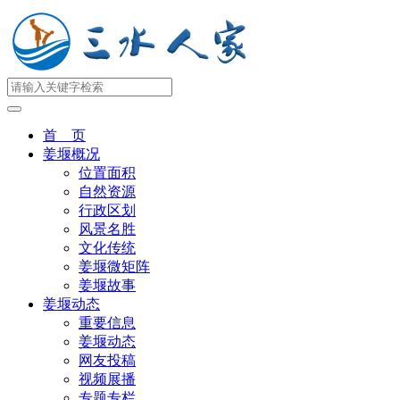
首 页
姜堰概况
位置面积
自然资源
行政区划
风景名胜
文化传统
姜堰微矩阵
姜堰故事
姜堰动态
重要信息
姜堰动态
网友投稿
视频展播
专题专栏