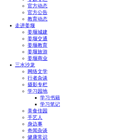
官方动态
官方公告
教育动态
走进姜堰
姜堰城建
姜堰交通
姜堰教育
姜堰旅游
姜堰商业
三水沙龙
网络文学
行者杂谈
摄影专栏
学习园地
学习书籍
学习笔记
美食佳园
手艺人
身边事
奇闻杂谈
健康常识