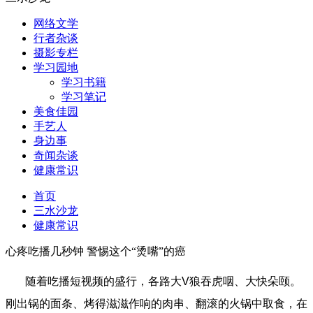
网络文学
行者杂谈
摄影专栏
学习园地
学习书籍
学习笔记
美食佳园
手艺人
身边事
奇闻杂谈
健康常识
首页
三水沙龙
健康常识
心疼吃播几秒钟 警惕这个“烫嘴”的癌
随着吃播短视频的盛行，各路大V狼吞虎咽、大快朵颐。
刚出锅的面条、烤得滋滋作响的肉串、翻滚的火锅中取食，在