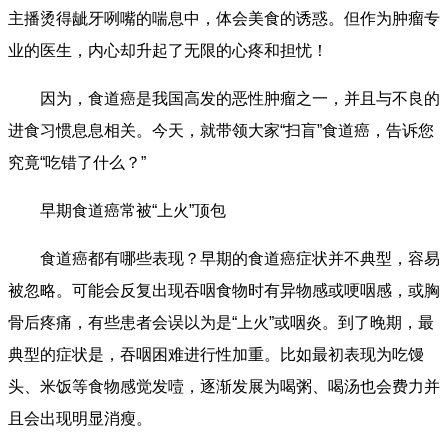
主播烫得龇牙咧嘴的喘息中，体会美食的诱惑。但作为肿瘤专
业的医生，内心却升起了无限的心疼和担忧！
因为，食道癌是我国高发的恶性肿瘤之一，并且与不良的
进食习惯息息相关。今天，就带领大家“扫盲”食道癌，告诉您
究竟“吃错了什么？”
早期食道癌常被“上火”顶包
食道癌都有哪些表现？早期的食道癌症状并不典型，容易
被忽略。可能会反复出现吞咽食物时有异物感或哽咽感，或胸
骨后疼痛，有些患者会误以为是“上火”或咽炎。到了晚期，最
典型的症状是，吞咽困难进行性加重。比如最初表现为吃馒
头、米饭等食物感觉发噎，逐渐发展为喝粥、喝汤也会费力并
且会出现明显消瘦。