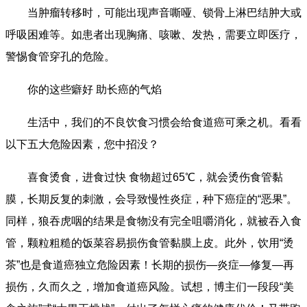
当肿瘤转移时，可能出现声音嘶哑、锁骨上淋巴结肿大或
呼吸困难等。如患者出现胸痛、咳嗽、发热，需要立即医疗，
警惕食管穿孔的危险。
你的这些癖好 助长癌的气焰
生活中，我们的不良饮食习惯会给食道癌可乘之机。看看
以下五大危险因素，您中招没？
喜食烫食，进食过快 食物超过65℃，就会烫伤食管黏
膜，长期反复的刺激，会导致慢性炎症，种下癌症的“恶果”。
同样，狼吞虎咽的结果是食物没有完全咀嚼消化，就被吞入食
管，颗粒粗糙的饭菜容易损伤食管黏膜上皮。此外，饮用“烫
茶”也是食道癌独立危险因素！长期的损伤—炎症—修复—再
损伤，久而久之，增加食道癌风险。试想，博主们一段段“美