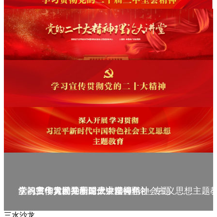
庆祝中华人民共和国成立75周年
学习贯彻党的二十届三中全会精神_专题
党的二十大精神理论大讲堂--理论
学习宣传贯彻党的二十大精神
学习贯彻习近平新时代中国特色社会主义思想主题
三水沙龙