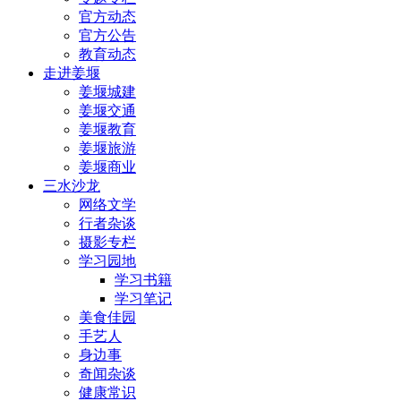
官方动态
官方公告
教育动态
走进姜堰
姜堰城建
姜堰交通
姜堰教育
姜堰旅游
姜堰商业
三水沙龙
网络文学
行者杂谈
摄影专栏
学习园地
学习书籍
学习笔记
美食佳园
手艺人
身边事
奇闻杂谈
健康常识