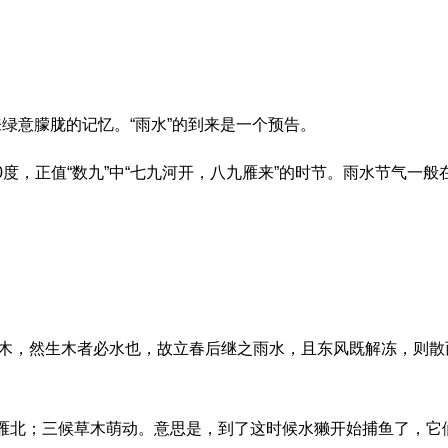
绿意朦胧的记忆。“雨水”的到来是一个预告。
正值“数九”中“七九河开，八九雁来”的时节。雨水节气一般在公
，然生木者必水也，故立春后继之雨水，且东风既解冻，则散而
北；三候草木萌动。意思是，到了这时候水獭开始捕鱼了，它们