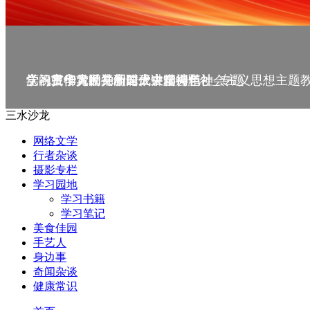
庆祝中华人民共和国成立75周年
学习贯彻党的二十届三中全会精神_专题
党的二十大精神理论大讲堂--理论
学习宣传贯彻党的二十大精神
学习贯彻习近平新时代中国特色社会主义思想主题
三水沙龙
网络文学
行者杂谈
摄影专栏
学习园地
学习书籍
学习笔记
美食佳园
手艺人
身边事
奇闻杂谈
健康常识