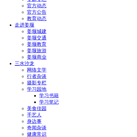
官方动态
官方公告
教育动态
走进姜堰
姜堰城建
姜堰交通
姜堰教育
姜堰旅游
姜堰商业
三水沙龙
网络文学
行者杂谈
摄影专栏
学习园地
学习书籍
学习笔记
美食佳园
手艺人
身边事
奇闻杂谈
健康常识