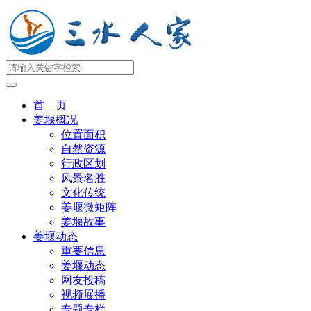
首 页
姜堰概况
位置面积
自然资源
行政区划
风景名胜
文化传统
姜堰微矩阵
姜堰故事
姜堰动态
重要信息
姜堰动态
网友投稿
视频展播
专题专栏