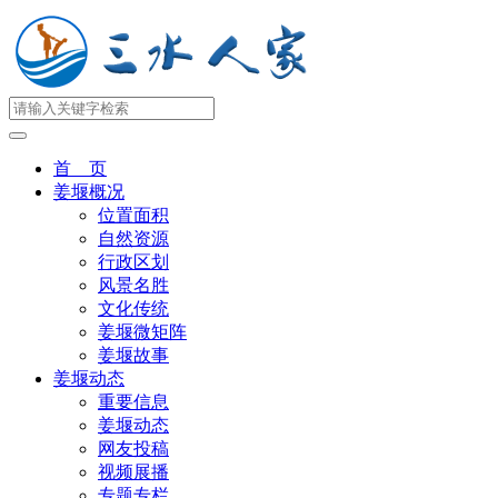
首 页
姜堰概况
位置面积
自然资源
行政区划
风景名胜
文化传统
姜堰微矩阵
姜堰故事
姜堰动态
重要信息
姜堰动态
网友投稿
视频展播
专题专栏