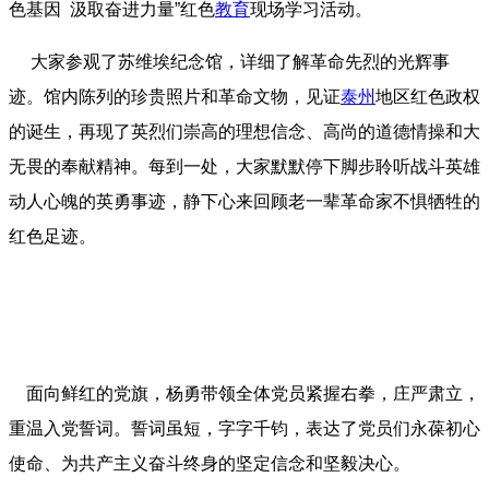
色基因 汲取奋进力量”红色
教育
现场学习活动。
大家参观了苏维埃纪念馆，详细了解革命先烈的光辉事
迹。馆内陈列的珍贵照片和革命文物，见证
泰州
地区红色政权
的诞生，再现了英烈们崇高的理想信念、高尚的道德情操和大
无畏的奉献精神。每到一处，大家默默停下脚步聆听战斗英雄
动人心魄的英勇事迹，静下心来回顾老一辈革命家不惧牺牲的
红色足迹。
面向鲜红的党旗，杨勇带领全体党员紧握右拳，庄严肃立，
重温入党誓词。誓词虽短，字字千钧，表达了党员们永葆初心
使命、为共产主义奋斗终身的坚定信念和坚毅决心。