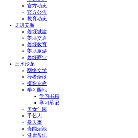
官方动态
官方公告
教育动态
走进姜堰
姜堰城建
姜堰交通
姜堰教育
姜堰旅游
姜堰商业
三水沙龙
网络文学
行者杂谈
摄影专栏
学习园地
学习书籍
学习笔记
美食佳园
手艺人
身边事
奇闻杂谈
健康常识