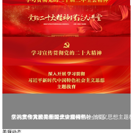
庆祝中华人民共和国成立75周年
学习贯彻党的二十届三中全会精神_专题
党的二十大精神理论大讲堂--理论
学习宣传贯彻党的二十大精神
学习贯彻习近平新时代中国特色社会主义思想主题
姜堰动态