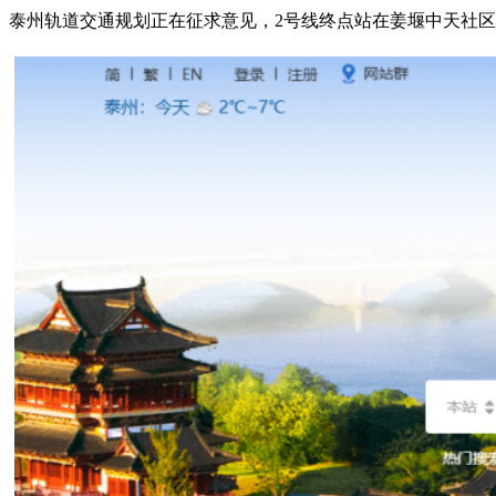
泰州轨道交通规划正在征求意见，2号线终点站在姜堰中天社