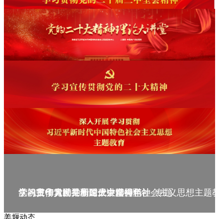
庆祝中华人民共和国成立75周年
学习贯彻党的二十届三中全会精神_专题
党的二十大精神理论大讲堂--理论
学习宣传贯彻党的二十大精神
学习贯彻习近平新时代中国特色社会主义思想主题
姜堰动态