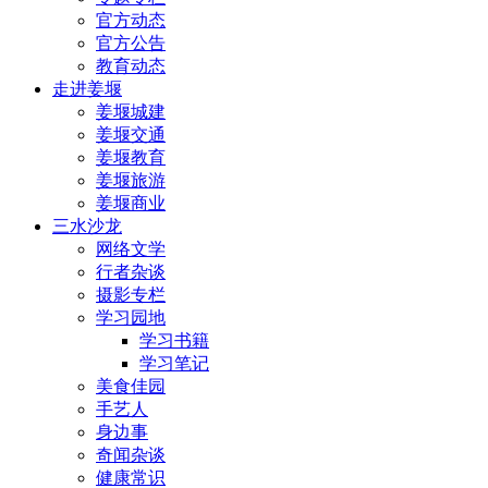
官方动态
官方公告
教育动态
走进姜堰
姜堰城建
姜堰交通
姜堰教育
姜堰旅游
姜堰商业
三水沙龙
网络文学
行者杂谈
摄影专栏
学习园地
学习书籍
学习笔记
美食佳园
手艺人
身边事
奇闻杂谈
健康常识