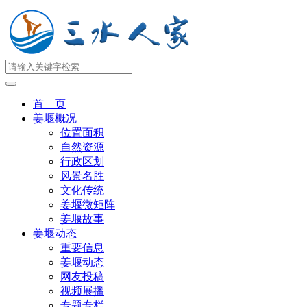
首 页
姜堰概况
位置面积
自然资源
行政区划
风景名胜
文化传统
姜堰微矩阵
姜堰故事
姜堰动态
重要信息
姜堰动态
网友投稿
视频展播
专题专栏