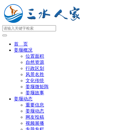
首 页
姜堰概况
位置面积
自然资源
行政区划
风景名胜
文化传统
姜堰微矩阵
姜堰故事
姜堰动态
重要信息
姜堰动态
网友投稿
视频展播
专题专栏