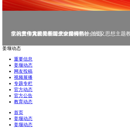
庆祝中华人民共和国成立75周年
学习贯彻党的二十届三中全会精神_专题
党的二十大精神理论大讲堂--理论
学习宣传贯彻党的二十大精神
学习贯彻习近平新时代中国特色社会主义思想主题
姜堰动态
重要信息
姜堰动态
网友投稿
视频展播
专题专栏
官方动态
官方公告
教育动态
首页
姜堰动态
姜堰动态