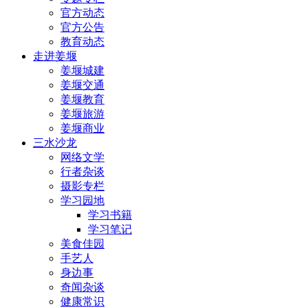
官方动态
官方公告
教育动态
走进姜堰
姜堰城建
姜堰交通
姜堰教育
姜堰旅游
姜堰商业
三水沙龙
网络文学
行者杂谈
摄影专栏
学习园地
学习书籍
学习笔记
美食佳园
手艺人
身边事
奇闻杂谈
健康常识