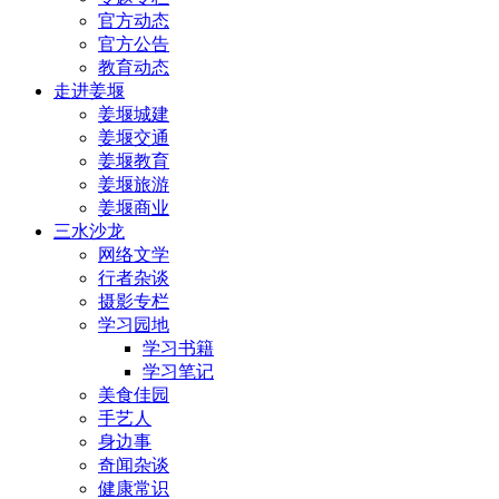
官方动态
官方公告
教育动态
走进姜堰
姜堰城建
姜堰交通
姜堰教育
姜堰旅游
姜堰商业
三水沙龙
网络文学
行者杂谈
摄影专栏
学习园地
学习书籍
学习笔记
美食佳园
手艺人
身边事
奇闻杂谈
健康常识