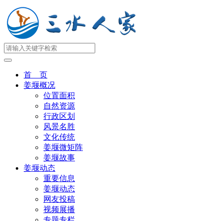
首 页
姜堰概况
位置面积
自然资源
行政区划
风景名胜
文化传统
姜堰微矩阵
姜堰故事
姜堰动态
重要信息
姜堰动态
网友投稿
视频展播
专题专栏