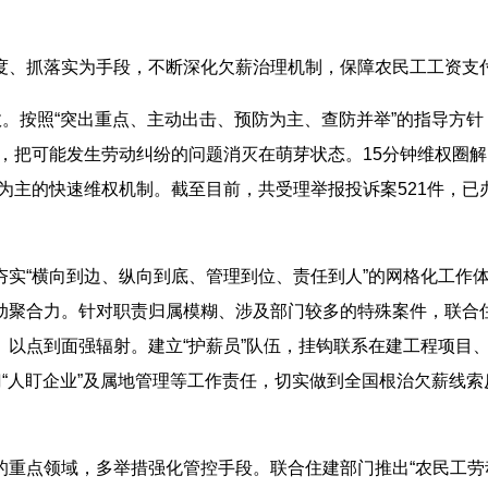
度、抓落实为手段，不断深化欠薪治理机制，保障农民工工资支
效。按照“突出重点、主动出击、预防为主、查防并举”的指导方
，把可能发生劳动纠纷的问题消灭在萌芽状态。15分钟维权圈解
为主的快速维权机制。截至目前，共受理举报投诉案521件，已办
夯实“横向到边、纵向到底、管理到位、责任到人”的网格化工作
动聚合力。针对职责归属模糊、涉及部门较多的特殊案件，联合
。以点到面强辐射。建立“护薪员”队伍，挂钩联系在建工程项目
门“人盯企业”及属地管理等工作责任，切实做到全国根治欠薪线索
的重点领域，多举措强化管控手段。联合住建部门推出“农民工劳