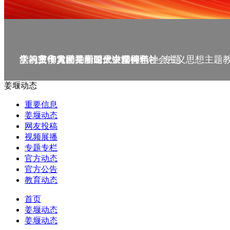
庆祝中华人民共和国成立75周年
学习贯彻党的二十届三中全会精神_专题
党的二十大精神理论大讲堂--理论
学习宣传贯彻党的二十大精神
学习贯彻习近平新时代中国特色社会主义思想主题
姜堰动态
重要信息
姜堰动态
网友投稿
视频展播
专题专栏
官方动态
官方公告
教育动态
首页
姜堰动态
姜堰动态