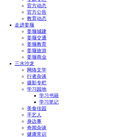
官方动态
官方公告
教育动态
走进姜堰
姜堰城建
姜堰交通
姜堰教育
姜堰旅游
姜堰商业
三水沙龙
网络文学
行者杂谈
摄影专栏
学习园地
学习书籍
学习笔记
美食佳园
手艺人
身边事
奇闻杂谈
健康常识