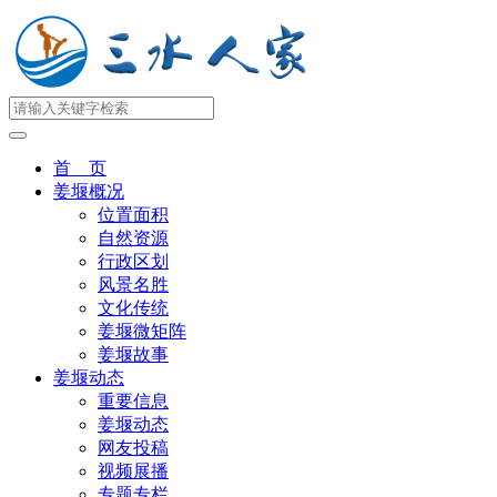
首 页
姜堰概况
位置面积
自然资源
行政区划
风景名胜
文化传统
姜堰微矩阵
姜堰故事
姜堰动态
重要信息
姜堰动态
网友投稿
视频展播
专题专栏