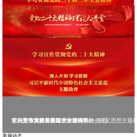
庆祝中华人民共和国成立75周年
学习贯彻党的二十届三中全会精神_专题
党的二十大精神理论大讲堂--理论
学习宣传贯彻党的二十大精神
学习贯彻习近平新时代中国特色社会主义思想主题
姜堰动态