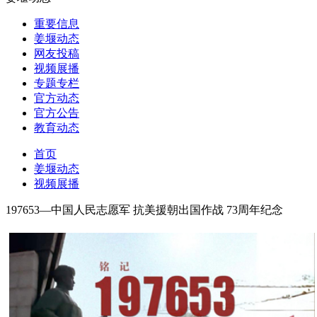
重要信息
姜堰动态
网友投稿
视频展播
专题专栏
官方动态
官方公告
教育动态
首页
姜堰动态
视频展播
197653—中国人民志愿军 抗美援朝出国作战 73周年纪念