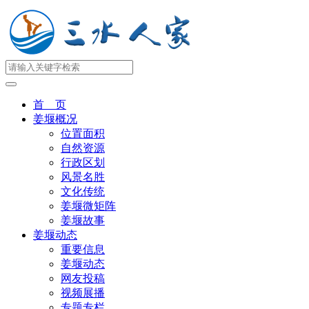
首 页
姜堰概况
位置面积
自然资源
行政区划
风景名胜
文化传统
姜堰微矩阵
姜堰故事
姜堰动态
重要信息
姜堰动态
网友投稿
视频展播
专题专栏