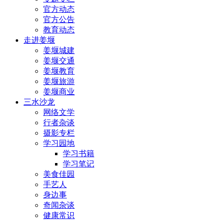
官方动态
官方公告
教育动态
走进姜堰
姜堰城建
姜堰交通
姜堰教育
姜堰旅游
姜堰商业
三水沙龙
网络文学
行者杂谈
摄影专栏
学习园地
学习书籍
学习笔记
美食佳园
手艺人
身边事
奇闻杂谈
健康常识