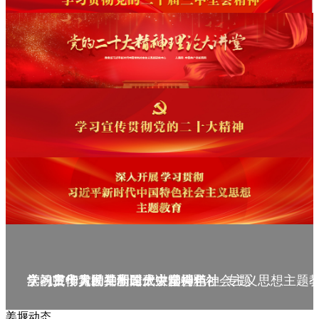
庆祝中华人民共和国成立75周年
学习贯彻党的二十届三中全会精神_专题
党的二十大精神理论大讲堂--理论
学习宣传贯彻党的二十大精神
学习贯彻习近平新时代中国特色社会主义思想主题
姜堰动态