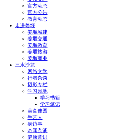
官方动态
官方公告
教育动态
走进姜堰
姜堰城建
姜堰交通
姜堰教育
姜堰旅游
姜堰商业
三水沙龙
网络文学
行者杂谈
摄影专栏
学习园地
学习书籍
学习笔记
美食佳园
手艺人
身边事
奇闻杂谈
健康常识