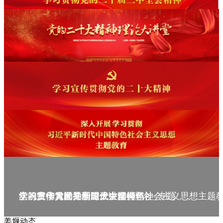
庆祝中华人民共和国成立75周年
学习贯彻党的二十届三中全会精神_专题
党的二十大精神理论大讲堂--理论
学习宣传贯彻党的二十大精神
学习贯彻习近平新时代中国特色社会主义思想主题
姜堰动态