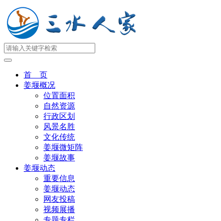
首 页
姜堰概况
位置面积
自然资源
行政区划
风景名胜
文化传统
姜堰微矩阵
姜堰故事
姜堰动态
重要信息
姜堰动态
网友投稿
视频展播
专题专栏