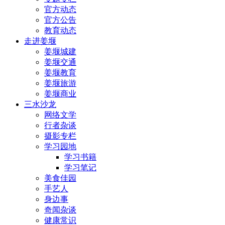
官方动态
官方公告
教育动态
走进姜堰
姜堰城建
姜堰交通
姜堰教育
姜堰旅游
姜堰商业
三水沙龙
网络文学
行者杂谈
摄影专栏
学习园地
学习书籍
学习笔记
美食佳园
手艺人
身边事
奇闻杂谈
健康常识