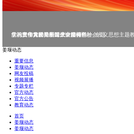
庆祝中华人民共和国成立75周年
学习贯彻党的二十届三中全会精神_专题
党的二十大精神理论大讲堂--理论
学习宣传贯彻党的二十大精神
学习贯彻习近平新时代中国特色社会主义思想主题
姜堰动态
重要信息
姜堰动态
网友投稿
视频展播
专题专栏
官方动态
官方公告
教育动态
首页
姜堰动态
姜堰动态