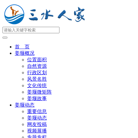
首 页
姜堰概况
位置面积
自然资源
行政区划
风景名胜
文化传统
姜堰微矩阵
姜堰故事
姜堰动态
重要信息
姜堰动态
网友投稿
视频展播
专题专栏