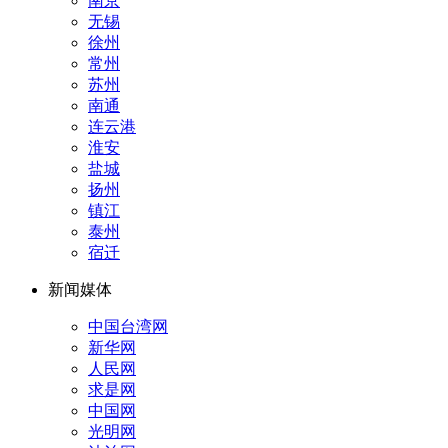
南京
无锡
徐州
常州
苏州
南通
连云港
淮安
盐城
扬州
镇江
泰州
宿迁
新闻媒体
中国台湾网
新华网
人民网
求是网
中国网
光明网