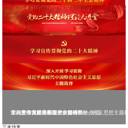
庆祝中华人民共和国成立75周年
学习贯彻党的二十届三中全会精神_专题
党的二十大精神理论大讲堂--理论
学习宣传贯彻党的二十大精神
学习贯彻习近平新时代中国特色社会主义思想主题
三水沙龙