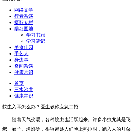
网络文学
行者杂谈
摄影专栏
学习园地
学习书籍
学习笔记
美食佳园
手艺人
身边事
奇闻杂谈
健康常识
首页
三水沙龙
健康常识
蚊虫入耳怎么办？医生教你应急二招
随着天气变暖，各种蚊虫也活跃起来。许多小虫尤其是飞
蛾、蚊子、蟑螂等，很容易趁人们晚上熟睡时，跑入人的耳朵