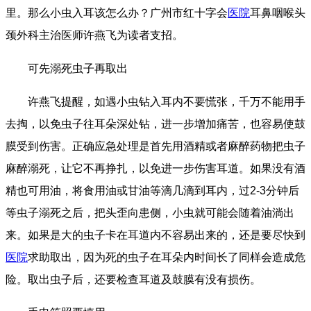
里。那么小虫入耳该怎么办？广州市红十字会
医院
耳鼻咽喉头
颈外科主治医师许燕飞为读者支招。
可先溺死虫子再取出
许燕飞提醒，如遇小虫钻入耳内不要慌张，千万不能用手
去掏，以免虫子往耳朵深处钻，进一步增加痛苦，也容易使鼓
膜受到伤害。正确应急处理是首先用酒精或者麻醉药物把虫子
麻醉溺死，让它不再挣扎，以免进一步伤害耳道。如果没有酒
精也可用油，将食用油或甘油等滴几滴到耳内，过2-3分钟后
等虫子溺死之后，把头歪向患侧，小虫就可能会随着油淌出
来。如果是大的虫子卡在耳道内不容易出来的，还是要尽快到
医院
求助取出，因为死的虫子在耳朵内时间长了同样会造成危
险。取出虫子后，还要检查耳道及鼓膜有没有损伤。