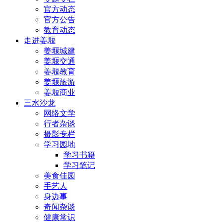
官方动态
官方公告
教育动态
走进姜堰
姜堰城建
姜堰交通
姜堰教育
姜堰旅游
姜堰商业
三水沙龙
网络文学
行者杂谈
摄影专栏
学习园地
学习书籍
学习笔记
美食佳园
手艺人
身边事
奇闻杂谈
健康常识