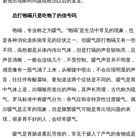
避免出现耐药问题或根治以后的复发。
总打饱嗝只是吃饱了的信号吗
饱嗝，专业称之为嗳气。“饱嗝”是生活中常见的现象，也
是各种消化道疾病常见的症状之一。但嗳气跟打饱嗝又有一些
不同，虽然都是从体内传出气体，但是打嗝的声音较响亮，且
声音清晰，一般会连续几个，不受控制。嗳气声音并不明显，
感觉像有一股气涌了上来，从喉咙中喷出，不会出现明显的声
音，往往伴有酸腐味。要知道这两个症状是不同的。嗳气是胃
中气体上逆，出咽喉所发出的声响，其声长而缓，古代称为噫
气。罗马标准中将嗳气分为：吞气症和非特异性过度嗳气。偶
尔嗳气是正常的现象，但是频繁嗳气可能是胃出现问题的表
现，很多胃不好的人，会经常嗳气。
嗳气是胃肠道紊乱导致的，常见于摄入了产气的食物或是