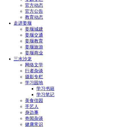
官方动态
官方公告
教育动态
走进姜堰
姜堰城建
姜堰交通
姜堰教育
姜堰旅游
姜堰商业
三水沙龙
网络文学
行者杂谈
摄影专栏
学习园地
学习书籍
学习笔记
美食佳园
手艺人
身边事
奇闻杂谈
健康常识