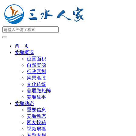
首 页
姜堰概况
位置面积
自然资源
行政区划
风景名胜
文化传统
姜堰微矩阵
姜堰故事
姜堰动态
重要信息
姜堰动态
网友投稿
视频展播
专题专栏