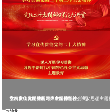
庆祝中华人民共和国成立75周年
学习贯彻党的二十届三中全会精神_专题
党的二十大精神理论大讲堂--理论
学习宣传贯彻党的二十大精神
学习贯彻习近平新时代中国特色社会主义思想主题
三水沙龙