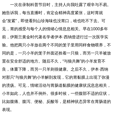
一次在录制科普节目时，主持人向我吐露了艰辛与不易。
她告诉我，每当直播时，肯定会精神高度紧张，这时胃就
会“发紧”，即使看到山珍海味也没胃口，啥也吃不下去。可
见，胃的感受与每个人的情绪心情息息相关。早在1000多年
前，伊斯兰黄金时代著名学者伊本·西纳曾进行过一次医学实
验。他把两只小羊放在两个不同的笼子里用同样食物喂养，不
同的是，一只小羊的笼子外面还拴着一只狼，而另一只羊被放
置在安全舒适的地方。随后不久，“与狼共舞”的小羊发育不
良，体重下降，而另一只羊则很健康。之后不久，伊本·西纳
对那只“与狼共舞”的小羊解剖发现，它的胃黏膜上出现了弥漫
的溃疡。可见，情绪活动与胃肠道黏膜的健康状况息息相关，
小羊如此，人也并不例外。很多时候，一些腹部不适的症状，
比如腹痛、腹泻、便秘、反酸等，是精神状态异常在胃肠道的
表现。