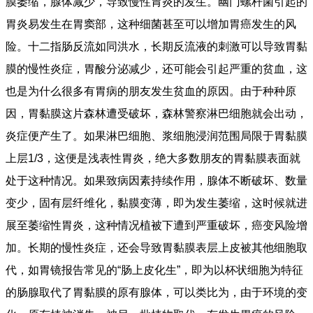
膜萎缩，腺体减少，导致慢性胃炎的发生。幽门螺杆菌引起的
胃炎易发生在胃窦部，这种细菌甚至可以增加胃癌发生的风
险。十二指肠反流如同洪水，长期反流液的刺激可以导致胃黏
膜的慢性炎症，胃酸分泌减少，还可能会引起严重的贫血，这
也是为什么很多有胃病的朋友发生贫血的原因。由于种种原
因，胃黏膜这片森林遭受破坏，森林警察淋巴细胞就会出动，
炎症便产生了。如果淋巴细胞、浆细胞浸润范围局限于胃黏膜
上层1/3，这便是浅表性胃炎，绝大多数朋友的胃黏膜表面就
处于这种情况。如果致病因素持续作用，腺体不断破坏、数量
变少，固有层纤维化，黏膜变薄，即为发生萎缩，这时候就进
展至萎缩性胃炎，这种情况植被下遭到严重破坏，癌变风险增
加。长期的慢性炎症，还会导致胃黏膜表层上皮被其他细胞取
代，如胃镜报告常见的“肠上皮化生”，即为以杯状细胞为特征
的肠腺取代了胃黏膜的原有腺体，可以类比为，由于环境的变