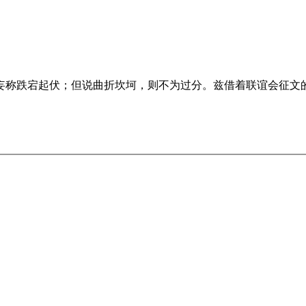
跌宕起伏；但说曲折坎坷，则不为过分。兹借着联谊会征文的机