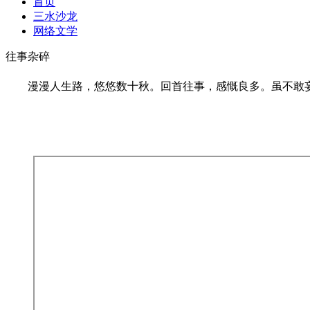
首页
三水沙龙
网络文学
往事杂碎
漫漫人生路，悠悠数十秋。回首往事，感慨良多。虽不敢妄称