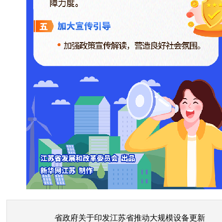
省政府关于印发江苏省推动大规模设备更新