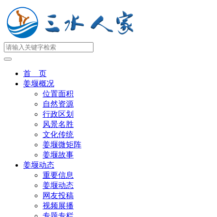
首 页
姜堰概况
位置面积
自然资源
行政区划
风景名胜
文化传统
姜堰微矩阵
姜堰故事
姜堰动态
重要信息
姜堰动态
网友投稿
视频展播
专题专栏