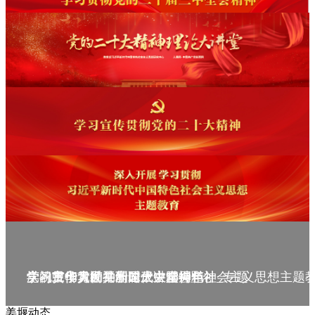
庆祝中华人民共和国成立75周年
学习贯彻党的二十届三中全会精神_专题
党的二十大精神理论大讲堂--理论
学习宣传贯彻党的二十大精神
学习贯彻习近平新时代中国特色社会主义思想主题
姜堰动态