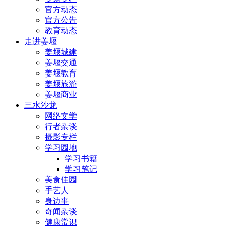
官方动态
官方公告
教育动态
走进姜堰
姜堰城建
姜堰交通
姜堰教育
姜堰旅游
姜堰商业
三水沙龙
网络文学
行者杂谈
摄影专栏
学习园地
学习书籍
学习笔记
美食佳园
手艺人
身边事
奇闻杂谈
健康常识