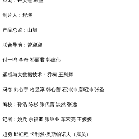
策划：钟昊熹 韩墨
制片人：程瑛
产品总监：山旭
联合导演：曾迎迎
付一鸣 李奇 祁丽君 郭建伟
遥感与大数据技术：乔柯 王列辉
冯春 刘心宇 哈昱淳 韩心蕾 石沛沛 唐昭沛 张圣
编校：孙浩 陈杉 张代蕾 淡然 张远
记者：姚兵 余福卿 张继业 车宏亮 王媛媛
赵勇 邱虹程 卡利然·奥斯帕诺夫（雇员）