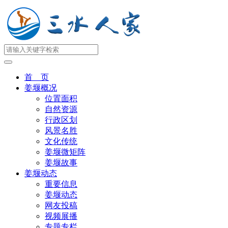
首 页
姜堰概况
位置面积
自然资源
行政区划
风景名胜
文化传统
姜堰微矩阵
姜堰故事
姜堰动态
重要信息
姜堰动态
网友投稿
视频展播
专题专栏