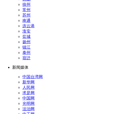
徐州
常州
苏州
南通
连云港
淮安
盐城
扬州
镇江
泰州
宿迁
新闻媒体
中国台湾网
新华网
人民网
求是网
中国网
光明网
法治网