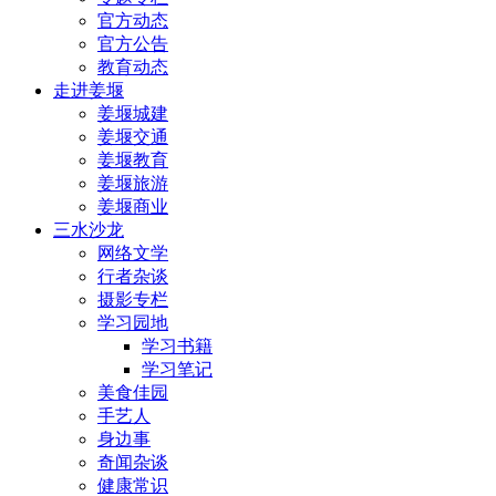
官方动态
官方公告
教育动态
走进姜堰
姜堰城建
姜堰交通
姜堰教育
姜堰旅游
姜堰商业
三水沙龙
网络文学
行者杂谈
摄影专栏
学习园地
学习书籍
学习笔记
美食佳园
手艺人
身边事
奇闻杂谈
健康常识