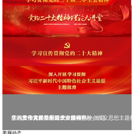
庆祝中华人民共和国成立75周年
学习贯彻党的二十届三中全会精神_专题
党的二十大精神理论大讲堂--理论
学习宣传贯彻党的二十大精神
学习贯彻习近平新时代中国特色社会主义思想主题
姜堰动态