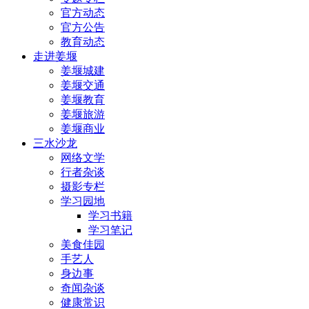
官方动态
官方公告
教育动态
走进姜堰
姜堰城建
姜堰交通
姜堰教育
姜堰旅游
姜堰商业
三水沙龙
网络文学
行者杂谈
摄影专栏
学习园地
学习书籍
学习笔记
美食佳园
手艺人
身边事
奇闻杂谈
健康常识