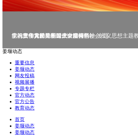
庆祝中华人民共和国成立75周年
学习贯彻党的二十届三中全会精神_专题
党的二十大精神理论大讲堂--理论
学习宣传贯彻党的二十大精神
学习贯彻习近平新时代中国特色社会主义思想主题
姜堰动态
重要信息
姜堰动态
网友投稿
视频展播
专题专栏
官方动态
官方公告
教育动态
首页
姜堰动态
姜堰动态