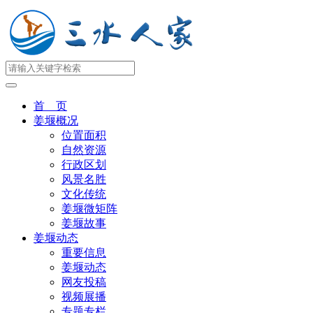
首 页
姜堰概况
位置面积
自然资源
行政区划
风景名胜
文化传统
姜堰微矩阵
姜堰故事
姜堰动态
重要信息
姜堰动态
网友投稿
视频展播
专题专栏