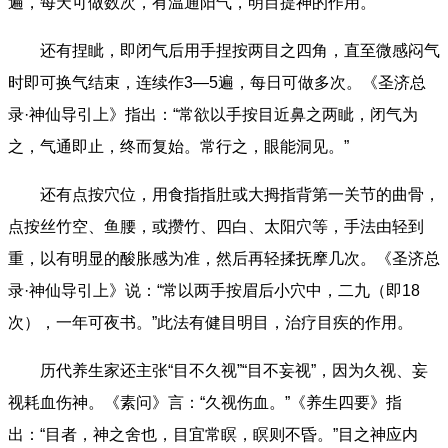
遍，每天可做数次，有温通阳气，明目提神的作用。
还有捏眦，即闭气后用手捏按两目之四角，直至微感闷气
时即可换气结束，连续作3—5遍，每日可做多次。《圣济总
录·神仙导引上》指出：“常欲以手按目近鼻之两眦，闭气为
之，气通即止，终而复始。常行之，眼能洞见。”
还有点按穴位，用食指指肚或大拇指背第一关节的曲骨，
点按丝竹空、鱼腰，或攒竹、四白、太阳穴等，手法由轻到
重，以有明显的酸胀感为准，然后再轻揉抚摩几次。《圣济总
录·神仙导引上》说：“常以两手按眉后小穴中，二九（即18
次），一年可夜书。”此法有健目明目，治疗目疾的作用。
历代养生家还主张“目不久视”“目不妄视”，因为久视、妄
视耗血伤神。《素问》言：“久视伤血。”《养生四要》指
出：“目者，神之舍也，目宜常瞑，瞑则不昏。”目之神应内