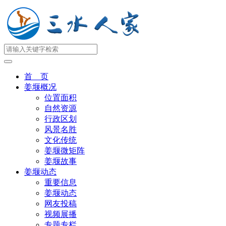
首 页
姜堰概况
位置面积
自然资源
行政区划
风景名胜
文化传统
姜堰微矩阵
姜堰故事
姜堰动态
重要信息
姜堰动态
网友投稿
视频展播
专题专栏