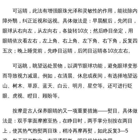
可运睛，此法有增强眼珠光泽和灵敏性的作用，能祛除内
障外翳，纠正近视和远视。具体做法是：早晨醒后，先闭目，
眼球从右向左，从左向右，各旋转10次；然后睁目坐定，用
眼睛依次看左右，左上角、右上角、左下角、右下角，反复四
五次；晚上睡觉前，先睁目运睛，后闭目运睛各10次左右。
可远眺，眺望远处景物，以调节眼球功能，避免眼球变形
而导致视力减退。例如，在清晨、休息或夜间，有选择地望远
山、树木、草原、蓝天、白云、明月、星空等。还可进行眨
眼、虎视、瞪目、顾盼等。
按摩是古人保养眼睛的又一项重要措施——熨目。具体做
法是：双手掌面摩擦至热，在睁目时，两手掌分别按在两目
上，使其热气煦熨两目珠，稍冷再摩再熨，如此反复3—5