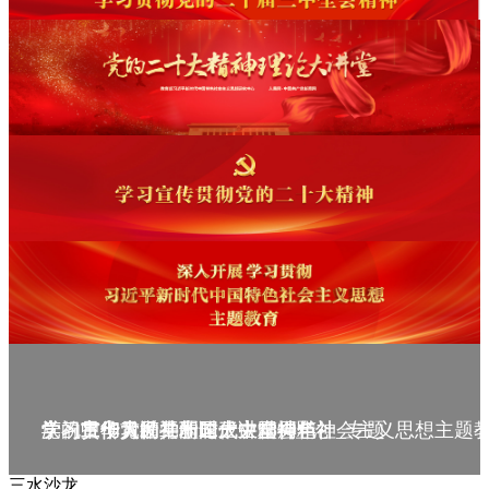
庆祝中华人民共和国成立75周年
学习贯彻党的二十届三中全会精神_专题
党的二十大精神理论大讲堂--理论
学习宣传贯彻党的二十大精神
学习贯彻习近平新时代中国特色社会主义思想主题
三水沙龙