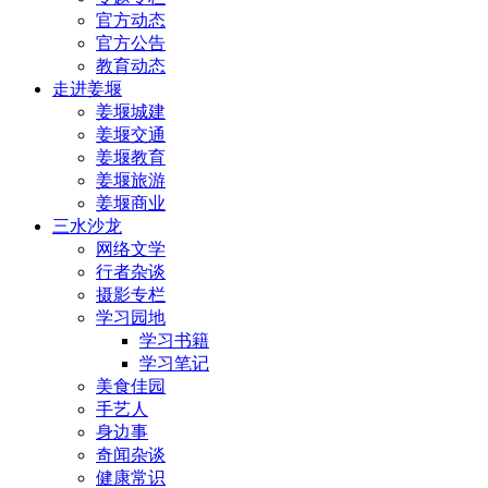
官方动态
官方公告
教育动态
走进姜堰
姜堰城建
姜堰交通
姜堰教育
姜堰旅游
姜堰商业
三水沙龙
网络文学
行者杂谈
摄影专栏
学习园地
学习书籍
学习笔记
美食佳园
手艺人
身边事
奇闻杂谈
健康常识