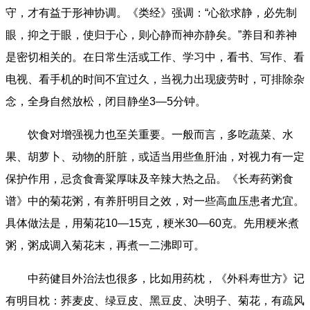
守，才有益于形神协调。《类经》强调：“心欲求静，必先制
眼，抑之于眼，使归于心，则心静而神亦静矣。”养目和养神
是密切相关的。在日常生活或工作、学习中，看书、写作、看
电视、看手机的时间不宜过久，当视力出现疲劳时，可排除杂
念，全身自然放松，闭目静坐3—5分钟。
饮食对增强视力也至关重要。一般而言，多吃蔬菜、水
果、胡萝卜、动物的肝脏，或适当用些鱼肝油，对视力有一定
保护作用，忌贪食膏粱厚味及辛辣大热之品。《长寿药粥食
谱》中的菊花粥，有养肝明目之效，对一些高血压患者尤宜。
具体做法是，用菊花10—15克，粳米30—60克。先用粳米煮
粥，粥成调入菊花末，再煮一二沸即可。
中药健目外治法也很多，比如用药枕，《外科寿世方》记
有明目枕：荞麦皮、绿豆皮、黑豆皮、决明子、菊花，有疏风