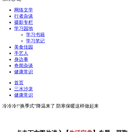
网络文学
行者杂谈
摄影专栏
学习园地
学习书籍
学习笔记
美食佳园
手艺人
身边事
奇闻杂谈
健康常识
首页
三水沙龙
健康常识
冷冷冷!“换季式”降温来了 防寒保暖这样做起来