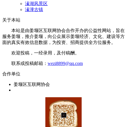
溱湖风景区
溱潼古镇
关于本站
本站是由姜堰区互联网协会合作开办的公益性网站，旨在
服务姜堰，推介姜堰，向公众展示姜堰经济、文化、建设等方
面的真实有效信息数据，为投资、招商提供全方位服务。
欢迎投稿，一经录用，及付稿酬。
联系或投稿邮箱：
wezi8899@qq.com
合作单位
姜堰区互联网协会