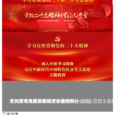
庆祝中华人民共和国成立75周年
学习贯彻党的二十届三中全会精神_专题
党的二十大精神理论大讲堂--理论
学习宣传贯彻党的二十大精神
学习贯彻习近平新时代中国特色社会主义思想主题
三水沙龙