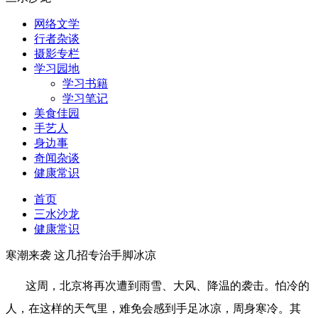
网络文学
行者杂谈
摄影专栏
学习园地
学习书籍
学习笔记
美食佳园
手艺人
身边事
奇闻杂谈
健康常识
首页
三水沙龙
健康常识
寒潮来袭 这几招专治手脚冰凉
这周，北京将再次遭到雨雪、大风、降温的袭击。怕冷的
人，在这样的天气里，难免会感到手足冰凉，周身寒冷。其