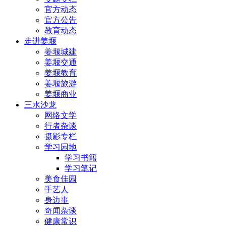
官方动态
官方公告
教育动态
走进姜堰
姜堰城建
姜堰交通
姜堰教育
姜堰旅游
姜堰商业
三水沙龙
网络文学
行者杂谈
摄影专栏
学习园地
学习书籍
学习笔记
美食佳园
手艺人
身边事
奇闻杂谈
健康常识