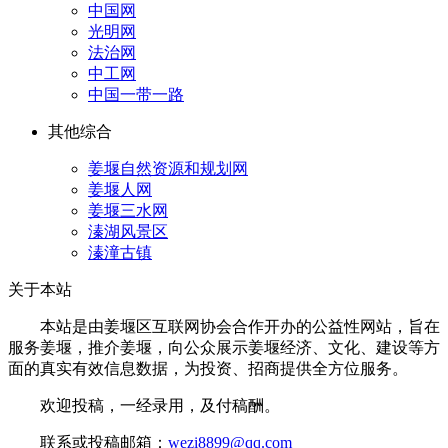
中国网
光明网
法治网
中工网
中国一带一路
其他综合
姜堰自然资源和规划网
姜堰人网
姜堰三水网
溱湖风景区
溱潼古镇
关于本站
本站是由姜堰区互联网协会合作开办的公益性网站，旨在
服务姜堰，推介姜堰，向公众展示姜堰经济、文化、建设等方
面的真实有效信息数据，为投资、招商提供全方位服务。
欢迎投稿，一经录用，及付稿酬。
联系或投稿邮箱：
wezi8899@qq.com