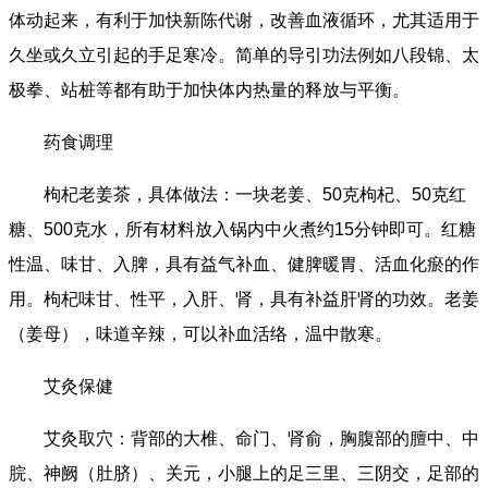
体动起来，有利于加快新陈代谢，改善血液循环，尤其适用于
久坐或久立引起的手足寒冷。简单的导引功法例如八段锦、太
极拳、站桩等都有助于加快体内热量的释放与平衡。
药食调理
枸杞老姜茶，具体做法：一块老姜、50克枸杞、50克红
糖、500克水，所有材料放入锅内中火煮约15分钟即可。红糖
性温、味甘、入脾，具有益气补血、健脾暖胃、活血化瘀的作
用。枸杞味甘、性平，入肝、肾，具有补益肝肾的功效。老姜
（姜母），味道辛辣，可以补血活络，温中散寒。
艾灸保健
艾灸取穴：背部的大椎、命门、肾俞，胸腹部的膻中、中
脘、神阙（肚脐）、关元，小腿上的足三里、三阴交，足部的