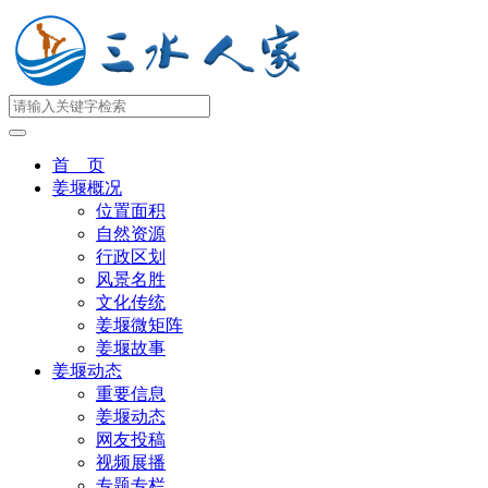
首 页
姜堰概况
位置面积
自然资源
行政区划
风景名胜
文化传统
姜堰微矩阵
姜堰故事
姜堰动态
重要信息
姜堰动态
网友投稿
视频展播
专题专栏