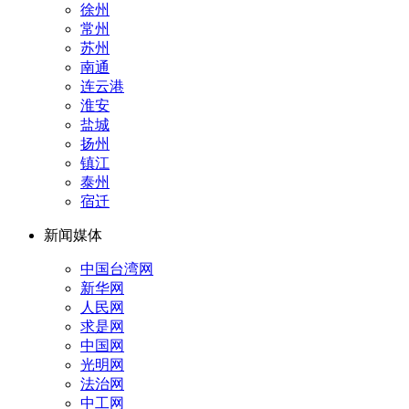
徐州
常州
苏州
南通
连云港
淮安
盐城
扬州
镇江
泰州
宿迁
新闻媒体
中国台湾网
新华网
人民网
求是网
中国网
光明网
法治网
中工网