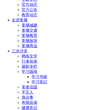
官方动态
官方公告
教育动态
走进姜堰
姜堰城建
姜堰交通
姜堰教育
姜堰旅游
姜堰商业
三水沙龙
网络文学
行者杂谈
摄影专栏
学习园地
学习书籍
学习笔记
美食佳园
手艺人
身边事
奇闻杂谈
健康常识