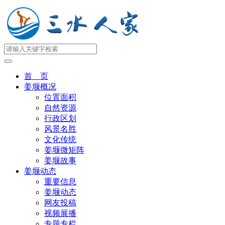
首 页
姜堰概况
位置面积
自然资源
行政区划
风景名胜
文化传统
姜堰微矩阵
姜堰故事
姜堰动态
重要信息
姜堰动态
网友投稿
视频展播
专题专栏