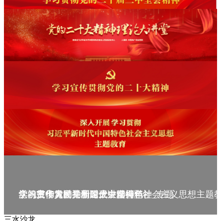
庆祝中华人民共和国成立75周年
学习贯彻党的二十届三中全会精神_专题
党的二十大精神理论大讲堂--理论
学习宣传贯彻党的二十大精神
学习贯彻习近平新时代中国特色社会主义思想主题
三水沙龙