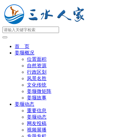
首 页
姜堰概况
位置面积
自然资源
行政区划
风景名胜
文化传统
姜堰微矩阵
姜堰故事
姜堰动态
重要信息
姜堰动态
网友投稿
视频展播
专题专栏