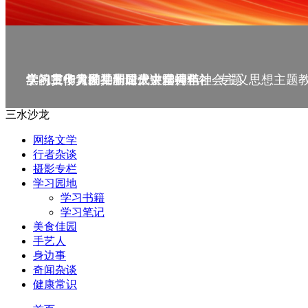
庆祝中华人民共和国成立75周年
学习贯彻党的二十届三中全会精神_专题
党的二十大精神理论大讲堂--理论
学习宣传贯彻党的二十大精神
学习贯彻习近平新时代中国特色社会主义思想主题
三水沙龙
网络文学
行者杂谈
摄影专栏
学习园地
学习书籍
学习笔记
美食佳园
手艺人
身边事
奇闻杂谈
健康常识