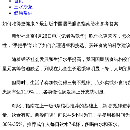
首页
三水沙龙
健康常识
如何吃得更健康？最新版中国居民膳食指南给出参考答案
新华社北京4月26日电（记者温竞华）吃什么更营养，怎么
性，“手把手”给出了如何合理进餐和挑选、烹饪食物的科学建
随着经济社会发展和生活水平提高，我国国民膳食结构变化显
量元素等普遍缺乏，到现在儿童生长迟缓率明显下降，人均预
但同时，生活节奏加快使得三餐不规律、点外卖或外食情况增多
患病率达11.9%……各类慢性病发病上升态势明显。
对此，指南在上一版6条核心推荐的基础上，新增“规律进餐，
量、饮食有度。两餐间隔时间以4-6小时为宜，早餐用餐时间为15
30%-35%。推荐成年人每日饮水7-8杯，多喝白水和茶水。