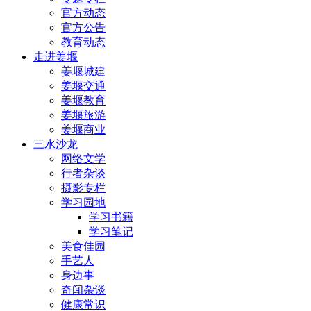
官方动态
官方公告
教育动态
走进姜堰
姜堰城建
姜堰交通
姜堰教育
姜堰旅游
姜堰商业
三水沙龙
网络文学
行者杂谈
摄影专栏
学习园地
学习书籍
学习笔记
美食佳园
手艺人
身边事
奇闻杂谈
健康常识