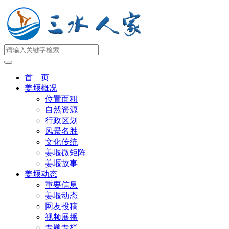
首 页
姜堰概况
位置面积
自然资源
行政区划
风景名胜
文化传统
姜堰微矩阵
姜堰故事
姜堰动态
重要信息
姜堰动态
网友投稿
视频展播
专题专栏