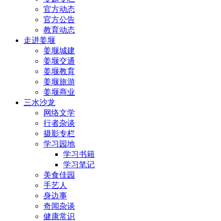
官方动态
官方公告
教育动态
走进姜堰
姜堰城建
姜堰交通
姜堰教育
姜堰旅游
姜堰商业
三水沙龙
网络文学
行者杂谈
摄影专栏
学习园地
学习书籍
学习笔记
美食佳园
手艺人
身边事
奇闻杂谈
健康常识