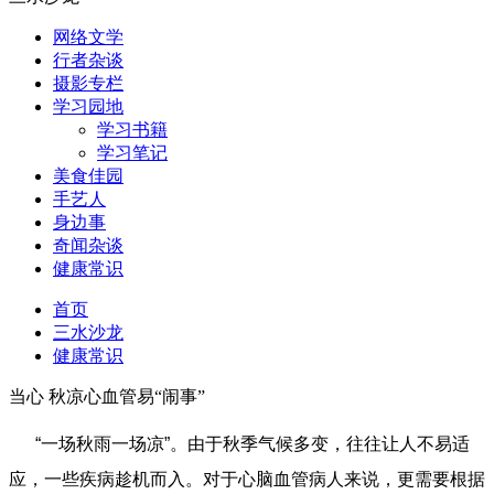
网络文学
行者杂谈
摄影专栏
学习园地
学习书籍
学习笔记
美食佳园
手艺人
身边事
奇闻杂谈
健康常识
首页
三水沙龙
健康常识
当心 秋凉心血管易“闹事”
“一场秋雨一场凉”。由于秋季气候多变，往往让人不易适
应，一些疾病趁机而入。对于心脑血管病人来说，更需要根据