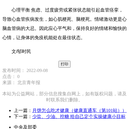
心理平衡 焦虑、过度疲劳或紧张状态能引起血管痉挛，
导致心血管疾病发生，如心肌梗死、脑梗死。情绪激动更是心
脑血管病的大忌。因此应心平气和，保持良好的情绪和愉快的
心情，让身体的免疫机能处在最佳状态。
文/邬时民
打印
发布时间： 2022-09-08
点击：
0
来源： 北京青年报
本站为公益网站，部分信息搜集自网上，如有版权问题，请及
时联系我们删除。
上一篇：
月饼怎么吃才健康（健康直通车（第101站））
下一篇：
少盐、少油、控糖 给自己定个实操健康小目标
中央及部委