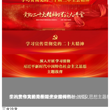
庆祝中华人民共和国成立75周年
学习贯彻党的二十届三中全会精神_专题
党的二十大精神理论大讲堂--理论
学习宣传贯彻党的二十大精神
学习贯彻习近平新时代中国特色社会主义思想主题
三水沙龙