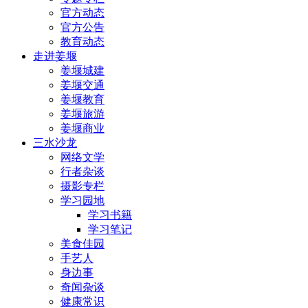
官方动态
官方公告
教育动态
走进姜堰
姜堰城建
姜堰交通
姜堰教育
姜堰旅游
姜堰商业
三水沙龙
网络文学
行者杂谈
摄影专栏
学习园地
学习书籍
学习笔记
美食佳园
手艺人
身边事
奇闻杂谈
健康常识