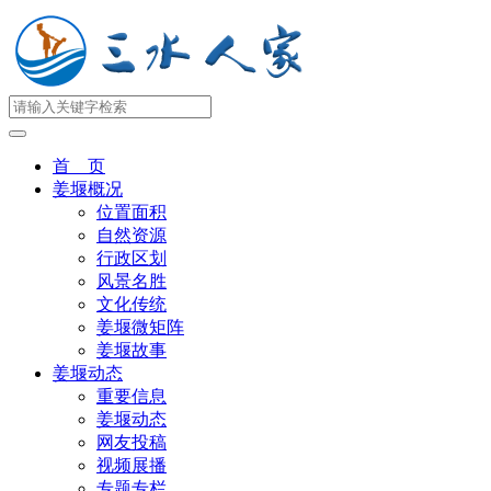
首 页
姜堰概况
位置面积
自然资源
行政区划
风景名胜
文化传统
姜堰微矩阵
姜堰故事
姜堰动态
重要信息
姜堰动态
网友投稿
视频展播
专题专栏