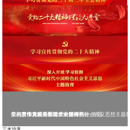
庆祝中华人民共和国成立75周年
学习贯彻党的二十届三中全会精神_专题
党的二十大精神理论大讲堂--理论
学习宣传贯彻党的二十大精神
学习贯彻习近平新时代中国特色社会主义思想主题
三水沙龙