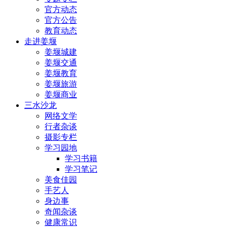
官方动态
官方公告
教育动态
走进姜堰
姜堰城建
姜堰交通
姜堰教育
姜堰旅游
姜堰商业
三水沙龙
网络文学
行者杂谈
摄影专栏
学习园地
学习书籍
学习笔记
美食佳园
手艺人
身边事
奇闻杂谈
健康常识