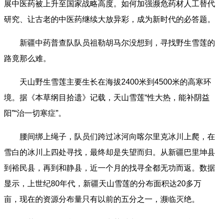
展中医药被上升至国家战略高度。如何加强濒危药材人工替代
研究、让古老的中医药继续大放异彩，成为新时代的必答题。
新疆中药普查队队员祖勒胡马尔没想到，寻找野生雪莲的
路竟那么难。
天山野生雪莲主要生长在海拔2400米到4500米的高寒环
境。据《本草纲目拾遗》记载，天山雪莲“性大热，能补阴益
阳”“治一切寒症”。
腰间绑上绳子，队员们跨过冰河向喀尔里克冰川上爬，在
雪白的冰川上四处寻找，最终却是失望而归。从新疆巴里坤县
到裕民县，再到和静县，近一个月的找寻全都无功而返。数据
显示，上世纪80年代，新疆天山雪莲的分布面积达20多万
亩，现在的资源分布量只有以前的五分之一，濒临灭绝。