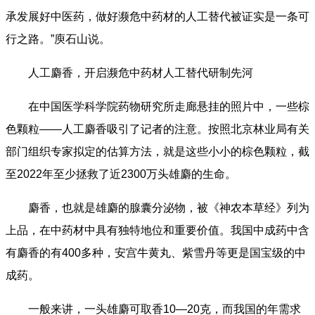
承发展好中医药，做好濒危中药材的人工替代被证实是一条可
行之路。”庾石山说。
人工麝香，开启濒危中药材人工替代研制先河
在中国医学科学院药物研究所走廊悬挂的照片中，一些棕
色颗粒——人工麝香吸引了记者的注意。按照北京林业局有关
部门组织专家拟定的估算方法，就是这些小小的棕色颗粒，截
至2022年至少拯救了近2300万头雄麝的生命。
麝香，也就是雄麝的腺囊分泌物，被《神农本草经》列为
上品，在中药材中具有独特地位和重要价值。我国中成药中含
有麝香的有400多种，安宫牛黄丸、紫雪丹等更是国宝级的中
成药。
一般来讲，一头雄麝可取香10—20克，而我国的年需求