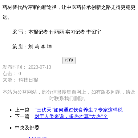
药材替代品评审的新途径，让中医药传承创新之路走得更稳更
远。
采 写：本报记者 付丽丽 实习记者 李诏宇
策 划：刘 莉 李 坤
打印
发布时间： 2023-07-13
点击：
0
来源： 科技日报
本站为公益网站，部分信息搜集自网上，如有版权问题，请及
时联系我们删除。
上一篇：
“三伏天”如何通过饮食养生？专家这样说
下一篇：
对于人类来说，多热才算“太热”？
中央及部委