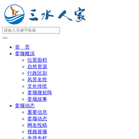
首 页
姜堰概况
位置面积
自然资源
行政区划
风景名胜
文化传统
姜堰微矩阵
姜堰故事
姜堰动态
重要信息
姜堰动态
网友投稿
视频展播
专题专栏