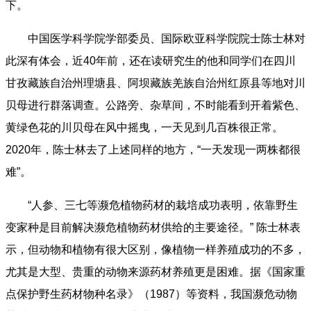
下。
中国医学科学院学部委员、国际欧亚科学院院士陈士林对
此深有体会，近40年前，还在读研究生的他和同学们在四川
甘孜藏族自治州理塘县、阿坝藏族羌族自治州红原县等地对川
贝母进行群落调查。公路旁、杂草间，不时能看到开着紫色、
黄绿色花的川贝母在风中摇曳，一天见到几百株很正常。
2020年，陈士林去了上述同样的地方，“一天发现一两株都很
难”。
“人参、三七等濒危植物药材的栽培成功表明，依靠野生
变家种是目前解决濒危植物药材供给的主要途径。” 陈士林表
示，但动物和植物有很大区别，像植物一样养殖成功的不多，
尤其是大型、贵重的动物来源药材养殖更是困难。据《国家重
点保护野生药材物种名录》（1987）等资料，我国濒危动物