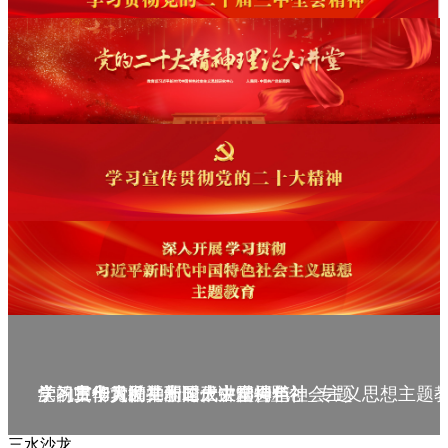
庆祝中华人民共和国成立75周年
学习贯彻党的二十届三中全会精神_专题
党的二十大精神理论大讲堂--理论
学习宣传贯彻党的二十大精神
学习贯彻习近平新时代中国特色社会主义思想主题
三水沙龙