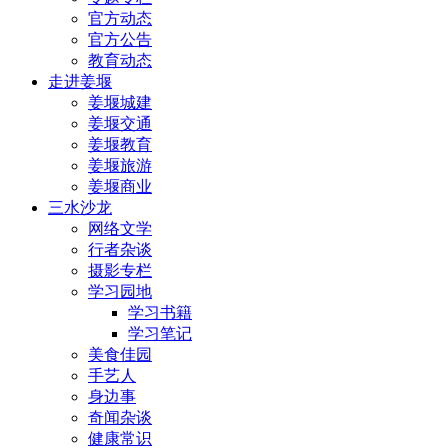
官方动态
官方公告
教育动态
走进姜堰
姜堰城建
姜堰交通
姜堰教育
姜堰旅游
姜堰商业
三水沙龙
网络文学
行者杂谈
摄影专栏
学习园地
学习书籍
学习笔记
美食佳园
手艺人
身边事
奇闻杂谈
健康常识