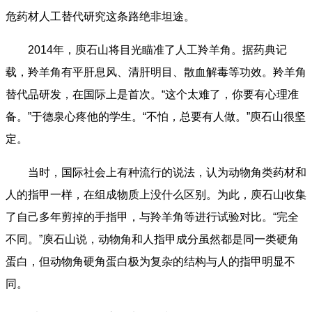
危药材人工替代研究这条路绝非坦途。
2014年，庾石山将目光瞄准了人工羚羊角。据药典记
载，羚羊角有平肝息风、清肝明目、散血解毒等功效。羚羊角
替代品研发，在国际上是首次。“这个太难了，你要有心理准
备。”于德泉心疼他的学生。“不怕，总要有人做。”庾石山很坚
定。
当时，国际社会上有种流行的说法，认为动物角类药材和
人的指甲一样，在组成物质上没什么区别。为此，庾石山收集
了自己多年剪掉的手指甲，与羚羊角等进行试验对比。“完全
不同。”庾石山说，动物角和人指甲成分虽然都是同一类硬角
蛋白，但动物角硬角蛋白极为复杂的结构与人的指甲明显不
同。