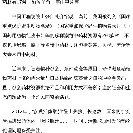
药材有17种，如羚羊角、穿山甲片等。
中国工程院院士张伯礼介绍说，当前，我国被列入《国家
重点保护野生动物名录》《国家重点保护野生植物名录》《中
国药用植物红皮书》等的珍稀濒危中药材资源有280多种，不
仅包括玳瑁、麝香等名贵中药材，还包括黄连、贝母、羌活等
大宗常用中药材。
近年来，随着物种濒危、条件改变等原因，珍稀濒危动植
物药材上涨的需求量与日益枯竭的蕴藏量之间的冲突愈发凸
显，濒危药材资源供给不足和利用方式不善所引发的社会和生
态问题成为一个难以回避的话题。
2012年，“参观活熊取胆”登上热搜。长达数十厘米的引流
管插进黑熊体内，吸取胆汁……一时间，活熊取胆引发的动物
伦理问题备受关注。