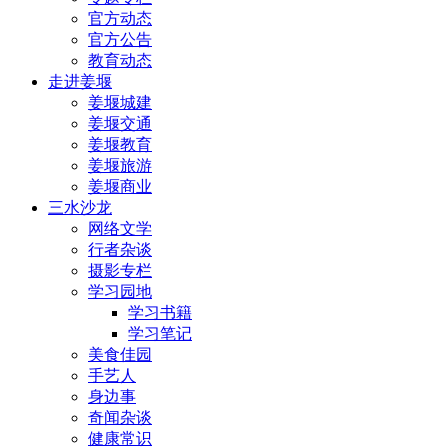
官方动态
官方公告
教育动态
走进姜堰
姜堰城建
姜堰交通
姜堰教育
姜堰旅游
姜堰商业
三水沙龙
网络文学
行者杂谈
摄影专栏
学习园地
学习书籍
学习笔记
美食佳园
手艺人
身边事
奇闻杂谈
健康常识