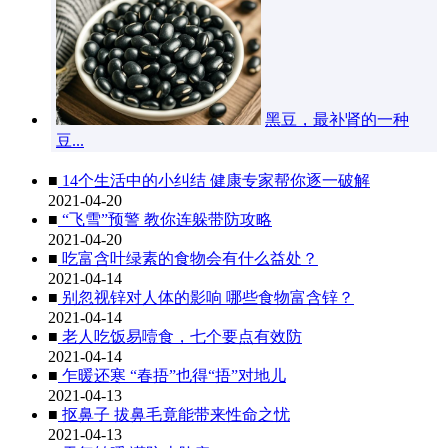
黑豆，最补肾的一种
豆...
■
14个生活中的小纠结 健康专家帮你逐一破解
2021-04-20
■
“飞雪”预警 教你连躲带防攻略
2021-04-20
■
吃富含叶绿素的食物会有什么益处？
2021-04-14
■
别忽视锌对人体的影响 哪些食物富含锌？
2021-04-14
■
老人吃饭易噎食，七个要点有效防
2021-04-14
■
乍暖还寒 “春捂”也得“捂”对地儿
2021-04-13
■
抠鼻子 拔鼻毛竟能带来性命之忧
2021-04-13