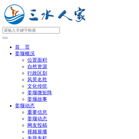
首 页
姜堰概况
位置面积
自然资源
行政区划
风景名胜
文化传统
姜堰微矩阵
姜堰故事
姜堰动态
重要信息
姜堰动态
网友投稿
视频展播
专题专栏