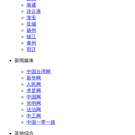
南通
连云港
淮安
盐城
扬州
镇江
泰州
宿迁
新闻媒体
中国台湾网
新华网
人民网
求是网
中国网
光明网
法治网
中工网
中国一带一路
其他综合