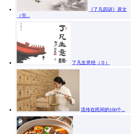
《了凡四训》原文
（完...
了凡生意经（０）
流传在民间的100个...