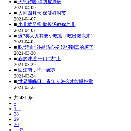
■
天气转暖 谨防皮肤病
2021-04-09
■
人间四月天 保健好时节
2021-04-07
■
小儿黄又瘦 助长汤教你养儿
2021-04-07
■
这7类人尤其要少吃盐（吃出健康来）
2021-04-02
■
吃“活血”补品防心梗 没想到真的梗了
2021-03-30
■
春的味道 一口“艾”上
2021-03-29
■
回江南，吃一碗笋
2021-03-24
■
世界睡眠日，青年人怎么才能睡好觉
2021-03-23
共 481 条
«
1 ...
28
29
30
... 33