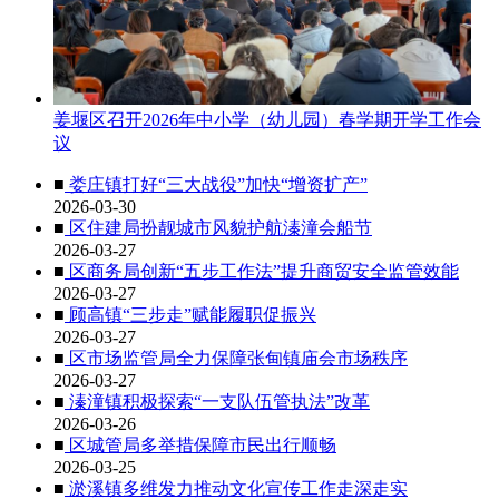
姜堰区召开2026年中小学（幼儿园）春学期开学工作会
议
■
娄庄镇打好“三大战役”加快“增资扩产”
2026-03-30
■
区住建局扮靓城市风貌护航溱潼会船节
2026-03-27
■
区商务局创新“五步工作法”提升商贸安全监管效能
2026-03-27
■
顾高镇“三步走”赋能履职促振兴
2026-03-27
■
区市场监管局全力保障张甸镇庙会市场秩序
2026-03-27
■
溱潼镇积极探索“一支队伍管执法”改革
2026-03-26
■
区城管局多举措保障市民出行顺畅
2026-03-25
■
淤溪镇多维发力推动文化宣传工作走深走实