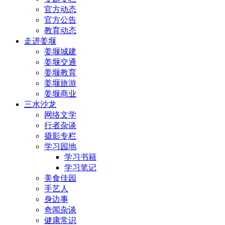
官方动态
官方公告
教育动态
走进姜堰
姜堰城建
姜堰交通
姜堰教育
姜堰旅游
姜堰商业
三水沙龙
网络文学
行者杂谈
摄影专栏
学习园地
学习书籍
学习笔记
美食佳园
手艺人
身边事
奇闻杂谈
健康常识