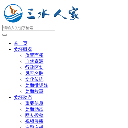
首 页
姜堰概况
位置面积
自然资源
行政区划
风景名胜
文化传统
姜堰微矩阵
姜堰故事
姜堰动态
重要信息
姜堰动态
网友投稿
视频展播
专题专栏