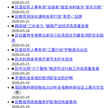
2026-03-25
■
区退役军人事务局“全链条”锻造乡村振兴“老兵方阵”
2026-03-25
■
区教育局深化课程改革打造“美育+”品牌
2026-03-25
■
顾高镇“三向发力 ”赋能产业经济高质量发展
2026-03-24
■
区住建局专项整治老旧小区高层住宅建筑消防安全隐
患
2026-03-24
■
区退役军人事务局“三重行动”护航新兵出征
2026-03-24
■
区水利局多举措开展节水护水宣传
2026-03-23
■
区司法局“六个聚焦”推进司法行政工作高质量发展
2026-03-20
■
罗塘街道多维织密消防安全防护网
2026-03-19
■
我区教科研经验在2026年全省教科研会议上展示交流
（图）
2026-03-19
■
区数据局高效服务护航项目快速落地
2026-03-19