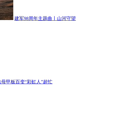
建军98周年主题曲丨山河守望
航母甲板百变“彩虹人”超忙