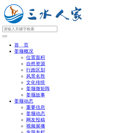
首 页
姜堰概况
位置面积
自然资源
行政区划
风景名胜
文化传统
姜堰微矩阵
姜堰故事
姜堰动态
重要信息
姜堰动态
网友投稿
视频展播
专题专栏