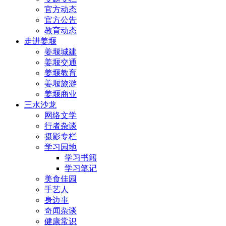
官方动态
官方公告
教育动态
走进姜堰
姜堰城建
姜堰交通
姜堰教育
姜堰旅游
姜堰商业
三水沙龙
网络文学
行者杂谈
摄影专栏
学习园地
学习书籍
学习笔记
美食佳园
手艺人
身边事
奇闻杂谈
健康常识