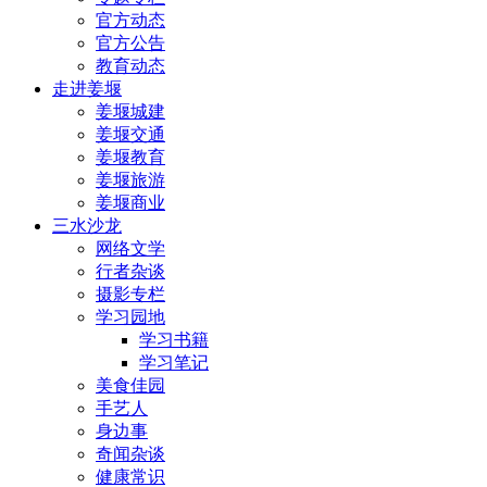
官方动态
官方公告
教育动态
走进姜堰
姜堰城建
姜堰交通
姜堰教育
姜堰旅游
姜堰商业
三水沙龙
网络文学
行者杂谈
摄影专栏
学习园地
学习书籍
学习笔记
美食佳园
手艺人
身边事
奇闻杂谈
健康常识