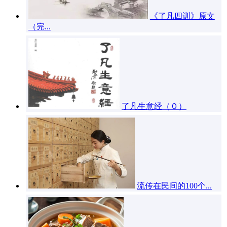
《了凡四训》原文
（完...
了凡生意经（０）
流传在民间的100个...