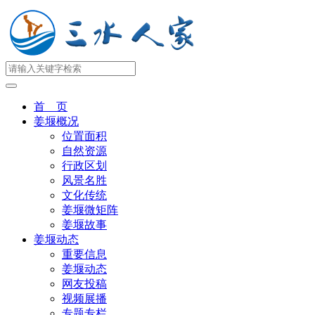
首 页
姜堰概况
位置面积
自然资源
行政区划
风景名胜
文化传统
姜堰微矩阵
姜堰故事
姜堰动态
重要信息
姜堰动态
网友投稿
视频展播
专题专栏